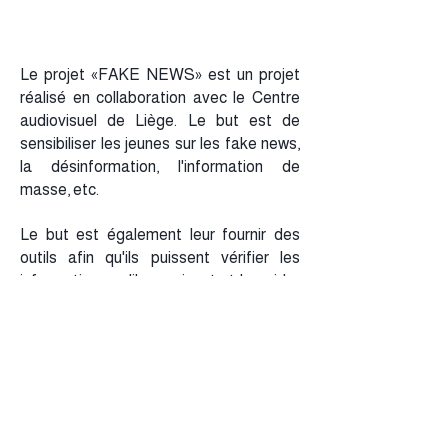
Le projet «FAKE NEWS» est un projet
réalisé en collaboration avec le Centre
audiovisuel de Liège. Le but est de
sensibiliser les jeunes sur les fake news,
la désinformation, l'information de
masse, etc.
Le but est également leur fournir des
outils afin qu'ils puissent vérifier les
informations qu'ils reçoivent et les aider
à se forger une opinion objective. Ce
projet rassemble des jeunes d'âge, de
genre et d'horizons différents.
La capsule vidéo que nous avons réalisé
à la MJ, avait pour but de confronter les
jeunes à des images et des vidéos